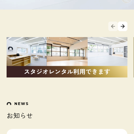
© neighbors sports club
NEWS
お知らせ